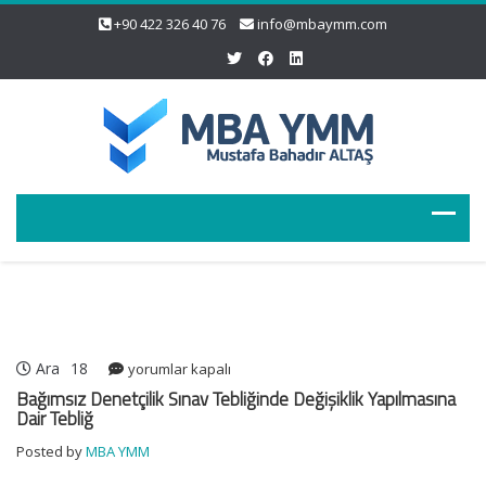
+90 422 326 40 76
info@mbaymm.com
Ara
18
Bağımsız
yorumlar kapalı
Denetçilik
Bağımsız Denetçilik Sınav Tebliğinde Değişiklik Yapılmasına
Sınav
Dair Tebliğ
Tebliğinde
Posted by
MBA YMM
Değişiklik
Yapılmasına