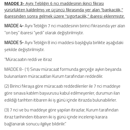
MADDE 3-
Aynı Tebliğin 6 ncı maddesinin ikinci fıkrası
yürürlükten kaldırılmış ve üçüncü fıkrasında yer alan “bankacılık,”
ibaresinden sonra gelmek üzere “sigortacılık,” ibaresi eklenmiştir.
MADDE 4-
Aynı Tebliğin 7 nci maddesinin birinci fıkrasında yer alan
“on beş” ibaresi “yedi” olarak değiştirilmiştir.
MADDE 5-
Aynı Tebliğin 8 inci maddesi başlığıyla birlikte aşağıdaki
şekilde değiştirilmiştir.
“Müracaatın reddi ve itiraz
MADDE 8- (1) Sınav müracaat formunda gerçeğe aykırı beyanda
bulunanların müracaatları Kurum tarafından reddedilir.
(2) Birinci fıkraya göre müracaatı reddedilenler ile 7 nci maddeye
göre sınava katılım başvurusu kabul edilmeyenler, durumun ilan
edildiği tarihten itibaren iki iş günü içinde itirazda bulunabilirler.
(3) 7 nci ve bu maddeye göre yapılan itirazlar, Kurum tarafından
itiraz tarihinden itibaren iki iş günü içinde incelenip karara
bağlanarak sonucu ilgiliye bildirilir.”