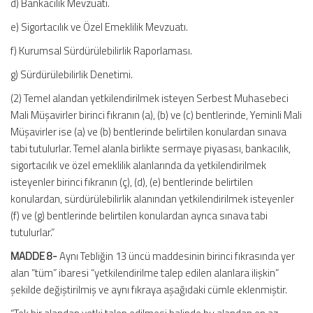
d) Bankacılık Mevzuatı.
e) Sigortacılık ve Özel Emeklilik Mevzuatı.
f) Kurumsal Sürdürülebilirlik Raporlaması.
g) Sürdürülebilirlik Denetimi.
(2) Temel alandan yetkilendirilmek isteyen Serbest Muhasebeci
Mali Müşavirler birinci fıkranın (a), (b) ve (c) bentlerinde, Yeminli Mali
Müşavirler ise (a) ve (b) bentlerinde belirtilen konulardan sınava
tabi tutulurlar. Temel alanla birlikte sermaye piyasası, bankacılık,
sigortacılık ve özel emeklilik alanlarında da yetkilendirilmek
isteyenler birinci fıkranın (ç), (d), (e) bentlerinde belirtilen
konulardan, sürdürülebilirlik alanından yetkilendirilmek isteyenler
(f) ve (g) bentlerinde belirtilen konulardan ayrıca sınava tabi
tutulurlar.”
MADDE 8-
Aynı Tebliğin 13 üncü maddesinin birinci fıkrasında yer
alan “tüm” ibaresi “yetkilendirilme talep edilen alanlara ilişkin”
şekilde değiştirilmiş ve aynı fıkraya aşağıdaki cümle eklenmiştir.