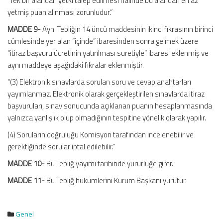
“Tek bir alandan yetki talep edilmesi halinde bu alandan en az
yetmiş puan alınması zorunludur.”
MADDE 9-
Aynı Tebliğin 14 üncü maddesinin ikinci fıkrasının birinci
cümlesinde yer alan “içinde” ibaresinden sonra gelmek üzere
“itiraz başvuru ücretinin yatırılması suretiyle” ibaresi eklenmiş ve
aynı maddeye aşağıdaki fıkralar eklenmiştir.
“(3) Elektronik sınavlarda sorulan soru ve cevap anahtarları
yayımlanmaz. Elektronik olarak gerçekleştirilen sınavlarda itiraz
başvuruları, sınav sonucunda açıklanan puanın hesaplanmasında
yalnızca yanlışlık olup olmadığının tespitine yönelik olarak yapılır.
(4) Soruların doğruluğu Komisyon tarafından incelenebilir ve
gerektiğinde sorular iptal edilebilir.”
MADDE 10-
Bu Tebliğ yayımı tarihinde yürürlüğe girer.
MADDE 11-
Bu Tebliğ hükümlerini Kurum Başkanı yürütür.
Genel