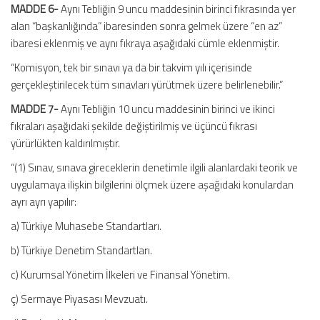
MADDE 6-
Aynı Tebliğin 9 uncu maddesinin birinci fıkrasında yer
alan “başkanlığında” ibaresinden sonra gelmek üzere “en az”
ibaresi eklenmiş ve aynı fıkraya aşağıdaki cümle eklenmiştir.
“Komisyon, tek bir sınavı ya da bir takvim yılı içerisinde
gerçekleştirilecek tüm sınavları yürütmek üzere belirlenebilir.”
MADDE 7-
Aynı Tebliğin 10 uncu maddesinin birinci ve ikinci
fıkraları aşağıdaki şekilde değiştirilmiş ve üçüncü fıkrası
yürürlükten kaldırılmıştır.
“(1) Sınav, sınava gireceklerin denetimle ilgili alanlardaki teorik ve
uygulamaya ilişkin bilgilerini ölçmek üzere aşağıdaki konulardan
ayrı ayrı yapılır:
a) Türkiye Muhasebe Standartları.
b) Türkiye Denetim Standartları.
c) Kurumsal Yönetim İlkeleri ve Finansal Yönetim.
ç) Sermaye Piyasası Mevzuatı.