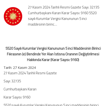
inci
27 Kasım 2024 Tarihli Resmi Gazete Sayı: 32735
Maddesinin
Cumhurbaşkanı Kararı Karar Sayısı: 9160 5520
Birinci
sayılı Kurumlar Vergisi Kanununun 5 inci
Fıkrasının
maddesinin birinc…
(e)
Bendinde
Yer
Alan
İstisna
5520 Sayılı Kurumlar Vergisi Kanununun 5 inci Maddesinin Birinci
Oranının
Fıkrasının (e) Bendinde Yer Alan İstisna Oranının Değiştirilmesi
Değiştirilmesi
Hakkında
Hakkında Karar (Karar Sayısı: 9160)
Karar
Tarih: 27 Kasım 2024
(Karar
27 Kasım 2024 Tarihli Resmi Gazete
Sayısı:
9160)
Sayı: 32735
için
Cumhurbaşkanı Kararı
Karar Sayısı: 9160
5520 sayılı Kurumlar Vergisi Kanununun 5 inci maddesinin birinci