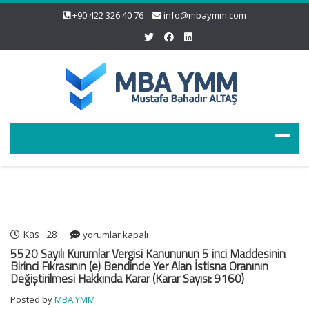
+90 422 326 40 76
info@mbaymm.com
Kas
28
5520
yorumlar kapalı
Sayılı
5520 Sayılı Kurumlar Vergisi Kanununun 5 inci Maddesinin
Kurumlar
Birinci Fıkrasının (e) Bendinde Yer Alan İstisna Oranının
Değiştirilmesi Hakkında Karar (Karar Sayısı: 9160)
Vergisi
Kanununun
Posted by
MBA YMM
5