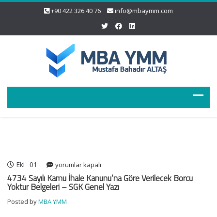
+90 422 326 40 76
info@mbaymm.com
Eki
01
4734
yorumlar kapalı
Sayılı
4734 Sayılı Kamu İhale Kanunu’na Göre Verilecek Borcu
Kamu
Yoktur Belgeleri – SGK Genel Yazı
İhale
Posted by
MBA YMM
Kanunu’na
Göre