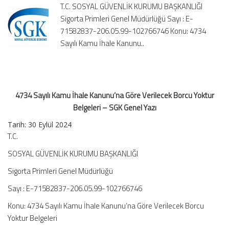
T.C. SOSYAL GÜVENLİK KURUMU BAŞKANLIĞI
Verilecek
Sigorta Primleri Genel Müdürlüğü Sayı : E-
Borcu
71582837-206.05.99-102766746 Konu: 4734
Yoktur
Belgeleri
Sayılı Kamu İhale Kanunu..
–
SGK
Genel
Yazı
4734 Sayılı Kamu İhale Kanunu’na Göre Verilecek Borcu Yoktur
için
Belgeleri – SGK Genel Yazı
Tarih: 30 Eylül 2024
T.C.
SOSYAL GÜVENLİK KURUMU BAŞKANLIĞI
Sigorta Primleri Genel Müdürlüğü
Sayı : E-71582837-206.05.99-102766746
Konu: 4734 Sayılı Kamu İhale Kanunu’na Göre Verilecek Borcu
Yoktur Belgeleri