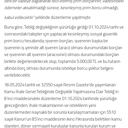
belli bir vadeye bağlanarak tecil edilmiş prim borçlarının, vadesindeki
ödemeler aksatılmadığı sürece, kesinleşmiş prim borcu olmadığı,
kabul edilecektir.”
şeklinde düzenleme yapılmıştır.
Buna göre, Tebliğ değişikliğinin yürürlüğe girdiği 01.10.2024 tarihi ve
sonrasındaki talepler için yapılacak kesinleşmiş sosyal güvenlik
prim borcu hesabında; işveren borçları, işverenin başka bir
işverenin iş yerinde alt işveren (aracı) olması durumundaki borçları
ve işverenin alt işvereni (aracısının) olması durumundaki borçları
birlikte değerlendirilecek olup, toplamda 5.000,00 TL ve bu tutarın
altında borç olması durumunda istekliye borcu yoktur belgesi
verilebilecektir.
18.05.2024 tarihli ve 32550 sayılı Resmi Gazete’de yayımlanan
Kamu İhale Genel Tebliğinde Değişiklik Yapılmasına Dair Tebliğ’in
8’inci maddesindeki düzenleme 01.10.2024 tarihinde yürürlüğe
gireceğinden; ihale makamlarının ve isteklilerin yeni
düzenlemeden kaynaklı bir sorunla karşılaşmamaları için 5510
sayılı Kanun’un 85’inci maddesinin ikinci fıkrasında belirtilen kamu
idareleri, döner sermayeli kuruluşlar kanunla kurulan kurum ve