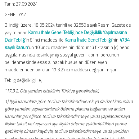
Tarih: 27.09.2024
GENEL YAZI
Bilindiği üzere, 18.05.2024 tarihli ve 32550 sayılı Resmi Gazete’de
yayımlanan
Kamu İhale Genel Tebliğinde Değişiklik Yapılmasına
Dair Tebliğ
‘in 8’inci maddesi ile
Kamu İhale Genel Tebliği
‘nin
4734
sayılı Kanun
‘un 10’uncu maddesinin dördüncü fıkrasının (c) bendi
uygulamasında kesinleşmiş sosyal güvenlik prim borcunun
belirlenmesinde esas alınacak hususları düzenleyen
maddelerinden biri olan 17.3.2’nci maddesi değiştirilmiştir.
Tebliğ değişikliği ile,
“17.3.2. Öte yandan isteklinin Türkiye genelindeki;
1) İlgili kanunlara göre tecil ve taksitlendirilerek ya da özel kanunlara
göre yeniden yapılandırılarak ödeme planına bağlanan ve anılan
kanunlar gereğince tecil ve taksitlendirmeye ya da yapılandırmaya
ilişkin taksit ve/veya cari aya ilişkin ödeme yükümlülükleri yerine
getirilmiş olması kaydıyla, tecil ve taksitlendirmeye ya da yeniden
yapılandırmaya konu prim, sosyal güvenlik destek primi, işsizlik