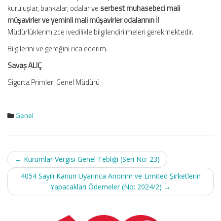
kuruluşlar, bankalar, odalar ve
serbest muhasebeci mali
müşavirler ve yeminli mali müşavirler odalarının
İl
Müdürlüklerimizce ivedilikle bilgilendirilmeleri gerekmektedir.
Bilgilerini ve gereğini rica ederim.
Savaş ALIÇ
Sigorta Primleri Genel Müdürü
Genel
Post
←
Kurumlar Vergisi Genel Tebliği (Seri No: 23)
navigation
4054 Sayılı Kanun Uyarınca Anonim ve Limited Şirketlerin
Yapacakları Ödemeler (No: 2024/2)
→