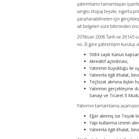
yatırımlarını tamamlayan işyerl
vergisi stopaj teşviki, sigorta p
yararlanabilmeleri için gerçekleşt
ait belgeleri süre bitiminden ön
20 Nisan 2006 Tarih ve 26145 say
no: 3) göre yatırımların kurulu
5084 sayılı Kanun kapsam
Akreditif açtırılması,
Yatırımın büyüklüğü ile u
Yatırımla ilgili ithalat, 
Teçhizat alımına ilişkin h
Yatırımın gerçekleşme du
Sanayi ve Ticaret İl Müdü
Yatırımın tamamlama aşamasınd
Eğer alınmış ise Teşvik 
Yapı kullanma izninin alı
Yatırımla ilgili ithalat, 