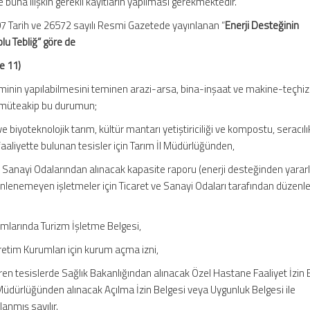
de buna ilişkin gerekli kayıtların yapılması gerekmektedir.
7 Tarih ve 26572 sayılı Resmi Gazetede yayınlanan “
Enerji Desteğinin
lu Tebliğ” göre de
e 11)
iminin yapılabilmesini teminen arazi-arsa, bina-inşaat ve makine-teçhiza
ı müteakip bu durumun;
ve biyoteknolojik tarım, kültür mantarı yetiştiriciliği ve kompostu, seracılı
faaliyette bulunan tesisler için Tarım İl Müdürlüğünden,
 ve Sanayi Odalarından alınacak kapasite raporu (enerji desteğinden yara
nlenemeyen işletmeler için Ticaret ve Sanayi Odaları tarafından düzenl
ımlarında Turizm İşletme Belgesi,
retim Kurumları için kurum açma izni,
eren tesislerde Sağlık Bakanlığından alınacak Özel Hastane Faaliyet İzin 
 Müdürlüğünden alınacak Açılma İzin Belgesi veya Uygunluk Belgesi ile
anmış sayılır.