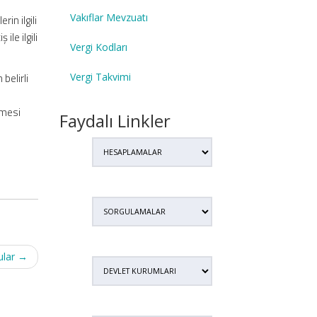
Vakıflar Mevzuatı
in ilgili
le ilgili
Vergi Kodları
Vergi Takvimi
belirli
rmesi
Faydalı Linkler
ular
→