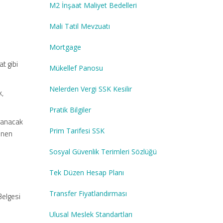
M2 İnşaat Maliyet Bedelleri
Mali Tatil Mevzuatı
Mortgage
t gibi
Mükellef Panosu
Nelerden Vergi SSK Kesilir
k,
Pratik Bilgiler
rlanacak
Prim Tarifesi SSK
enen
Sosyal Güvenlik Terimleri Sözlüğü
Tek Düzen Hesap Planı
Transfer Fiyatlandırması
Belgesi
Ulusal Meslek Standartları