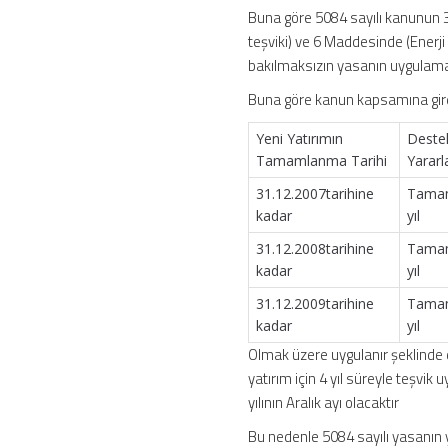
Buna göre 5084 sayılı kanunun 3 
teşviki) ve 6 Maddesinde (Enerji
bakılmaksızın yasanın uygulama 
Buna göre kanun kapsamına giren
Yeni Yatırımın
Deste
Tamamlanma Tarihi
Yarar
31.12.2007tarihine
Tamam
kadar
yıl
31.12.2008tarihine
Tamam
kadar
yıl
31.12.2009tarihine
Tamam
kadar
yıl
Olmak üzere uygulanır şeklinde 
yatırım için 4 yıl süreyle teşvik
yılının Aralık ayı olacaktır
Bu nedenle 5084 sayılı yasanın 