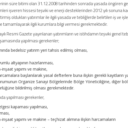
erinin süre bitimi olan 31.12.2008 tarihinden sonrada yasada öngören gel
rimleri işveren hissesi teşviki ve enerji desteklerinden 2012 yılı sonuna k
irmiş oldukları yatırımlar ile ilgili yasada ve tebliğlerde belirtilen iş ve iş
ce tamamlayarak ilgili kurumlara bilgi vermesi gerekmektedir.
ılı Resmi Gazete yayınlanan yatırımların ve istihdamın teşviki genel tebl
ş aşamasında yapılması gerekenler;
ında bedelsiz yatırım yeri tahsis edilmiş olması,
yumlu altyapının hazırlanması,
bina-inşaat yapımı ve makine,
arcamalara başlanılarak yasal defterlere buna ilişkin gerekli kayıtların y
rumunun Organize Sanayi Bölgelerinde Bölge Yöneticiliğine, diğer bö
rlüğüne bildirilmiş olması gerekmektedir.
a yapılması gerekenler,
belgesi kapaması yapılması,
nması,
bina-inşaat yapımı ve makine – teçhizat alımına ilişkin harcamaların