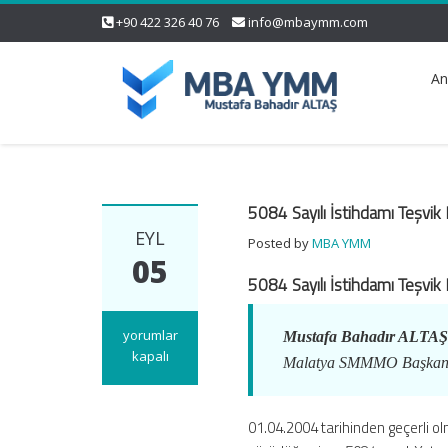
+90 422 326 40 76
info@mbaymm.com
An
5084 Sayılı İstihdamı Teşvi
EYL
Posted by
MBA YMM
05
5084 Sayılı İstihdamı Teşvi
5084
yorumlar
Mustafa Bahadır ALTA
Sayılı
kapalı
Malatya SMMMO Başkan
İstihdamı
Teşvik
Kanunu
01.04.2004 tarihinden geçerli o
Uygulama