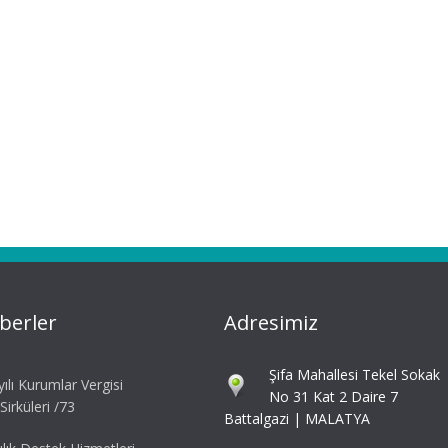
berler
Adresimiz
Şifa Mahallesi Tekel Sokak
ılı Kurumlar Vergisi
No 31 Kat 2 Daire 7
irküleri /73
Battalgazi | MALATYA