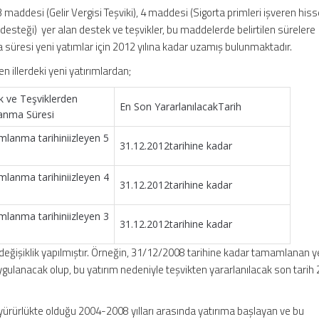
maddesi (Gelir Vergisi Teşviki), 4 maddesi (Sigorta primleri işveren hiss
 desteği) yer alan destek ve teşvikler, bu maddelerde belirtilen sürelere
süresi yeni yatımlar için 2012 yılına kadar uzamış bulunmaktadır.
 illerdeki yeni yatırımlardan;
k ve Teşviklerden
En Son YararlanılacakTarih
lanma Süresi
lanma tarihiniizleyen 5
31.12.2012tarihine kadar
lanma tarihiniizleyen 4
31.12.2012tarihine kadar
lanma tarihiniizleyen 3
31.12.2012tarihine kadar
değişiklik yapılmıştır. Örneğin, 31/12/2008 tarihine kadar tamamlanan ye
 uygulanacak olup, bu yatırım nedeniyle teşvikten yararlanılacak son tarih
yürürlükte olduğu 2004-2008 yılları arasında yatırıma başlayan ve bu