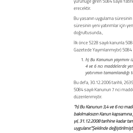
yürürlüğe giren 5084 sayılı Yatı
Sürelerine
erecektir.
Göre
Yapılması
Bu yasanın uygulama süresinin 5 
Gerekenler
süresinin yeni yatırımlar için y
için
doğrultusunda.,
İlk önce 5228 sayılı kanunla 508
Gazetede Yayımlanmıştır) 5084 
h) Bu Kanunun yayımını iz
4 ve 6 ncı maddelerde yer
yatırımın tamamlandığı ta
Bu defa, 30.12.2006 tarihli, 26
5084 sayılı Kanunun 7 nci madde
düzenlenmiştir.
“h) Bu Kanunun 3,4 ve 6 ncı madd
bakılmaksızın Kanun kapsamına gi
yıl, 31.12.2008 tarihine kadar ta
uygulanır.”Şeklinde değiştirilmişti