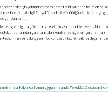
ecek tesisler için yatırımın tamamlanma tarihi, yukarıda belirtilen belgeler
lmesini müteakip ilgili Sosyal Güvenlik İl Müdürlüğünden işletmeye geçiş i
de yer alan tarihtir.
eki vergi ve sigorta yüklerinin yüksek olması nedeni ile işyeri sahiplerinin 
destek unsurlarından yararlanmaları kendileri ve işyerleri için önem arz
ktaşlarımızın ve iş dünyasının bu konuyu dikkatli bir şekilde değerlendi
 Kazandırılması Hakkında Kanun Uygulamasında Tereddüt Oluşturan Kon