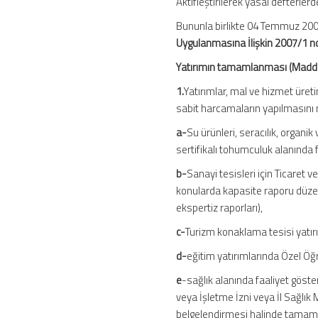
Aktifleştirilerek yasal defterler
Bununla birlikte 04 Temmuz 200
Uygulanmasına İlişkin 2007/1 no
Yatırımın tamamlanması (Madd
1.
Yatırımlar, mal ve hizmet üret
sabit harcamaların yapılmasın
a-
Su ürünleri, seracılık, organik 
sertifikalı tohumculuk alanında 
b-
Sanayi tesisleri için Ticaret
konularda kapasite raporu düze
ekspertiz raporları),
c-
Turizm konaklama tesisi yatır
d-
eğitim yatırımlarında Özel Öğ
e
-sağlık alanında faaliyet göst
veya İşletme İzni veya İl Sağlık
belgelendirmesi halinde tamaml