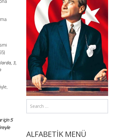
sona
anma
esmi
55)
larda, 3,
n
yle,
 için 5
üreyle
ALFABETİK MENÜ