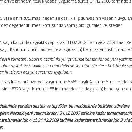
rımları ve istihdamı teşvik yasası uygulama süresi 31.12.2008 tarihinde 
yıl ile sınırlı tutulması nedeni ile özellikle İş dünyasının yasanın uygul
eniden değerlendirilmesi konusunda yapmış olduğu talep ve istekleri
4 sayılı kanunda değişiklik yapılarak (31.07.2004 Tarih ve 25539 Sayılı R
sayılı Kanunun 7 nci maddesine aşağıdaki (h) bendi eklenmiştir.(madde 
leyen tarihten itibaren azamî iki yıl içerisinde tamamlanan yeni yatırım
 alan destek ve teşvikler, bu maddelerde yer alan sürelere bakılmaksızı
rihi izleyen beş yıl süresince uygulanır.
392 sayılı Resmi Gazetede yayımlanan 5568 sayılı Kanunun 5 inci maddesi
sinin 5228 sayılı Kanunun 55 inci maddesi ile değişik (h) bendi yeniden
elerinde yer alan destek ve teşvikler, bu maddelerde belirtilen sürelere
ren illerdeki yeni yatırımlardan; 31.12.2007 tarihine kadar tamamlananlar
mamlananlar için 4 yıl, 31.12.2009 tarihine kadar tamamlananlar için 3 yıl s
r.