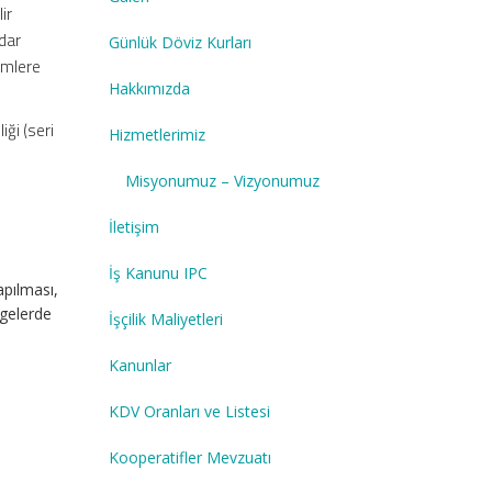
ir
adar
Günlük Döviz Kurları
lemlere
Hakkımızda
iği (seri
Hizmetlerimiz
Misyonumuz – Vizyonumuz
İletişim
İş Kanunu IPC
apılması,
lgelerde
İşçilik Maliyetleri
Kanunlar
KDV Oranları ve Listesi
Kooperatifler Mevzuatı