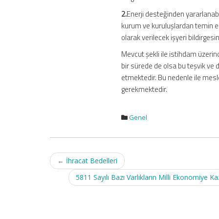
2.
Enerji desteğinden yararlanabil
kurum ve kuruluşlardan temin edi
olarak verilecek işyeri bildirgesin
Mevcut şekli ile istihdam üzerind
bir sürede de olsa bu teşvik ve 
etmektedir. Bu nedenle ile mesle
gerekmektedir.
Genel
Post
←
İhracat Bedelleri
navigation
5811 Sayılı Bazı Varlıkların Milli Ekonomiye