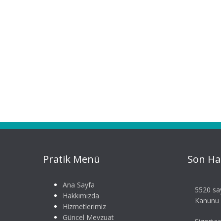
Pratik Menü
Son Ha
Ana Sayfa
5520 say
Hakkımızda
Kanunu S
Hizmetlerimiz
Güncel Mevzuat