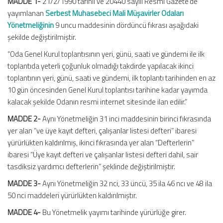
MADDE 1-
21/2/1990 tarihli ve 20440 sayılı Resmî Gazete’de
yayımlanan
Serbest Muhasebeci Mali Müşavirler Odaları
Yönetmeliğinin
9 uncu maddesinin dördüncü fıkrası aşağıdaki
şekilde değiştirilmiştir.
“Oda Genel Kurul toplantısının yeri, günü, saati ve gündemi ile ilk
toplantıda yeterli çoğunluk olmadığı takdirde yapılacak ikinci
toplantının yeri, günü, saati ve gündemi, ilk toplantı tarihinden en az
10 gün öncesinden Genel Kurul toplantısı tarihine kadar yayımda
kalacak şekilde Odanın resmi internet sitesinde ilan edilir.”
MADDE 2-
Aynı Yönetmeliğin 31 inci maddesinin birinci fıkrasında
yer alan “ve üye kayıt defteri, çalışanlar listesi defteri” ibaresi
yürürlükten kaldırılmış, ikinci fıkrasında yer alan “Defterlerin”
ibaresi “Üye kayıt defteri ve çalışanlar listesi defteri dahil, sair
tasdiksiz yardımcı defterlerin” şeklinde değiştirilmiştir.
MADDE 3-
Aynı Yönetmeliğin 32 nci, 33 üncü, 35 ila 46 ncı ve 48 ila
50 nci maddeleri yürürlükten kaldırılmıştır.
MADDE 4-
Bu Yönetmelik yayımı tarihinde yürürlüğe girer.