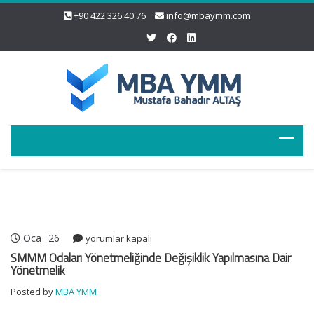
+90 422 326 40 76
info@mbaymm.com
Oca
26
SMMM
yorumlar kapalı
Odaları
SMMM Odaları Yönetmeliğinde Değişiklik Yapılmasına Dair
Yönetmeliğinde
Yönetmelik
Değişiklik
Posted by
MBA YMM
Yapılmasına
Dair