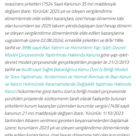
reasürans şirketleri (7524 Sayılı Kanunun 35 inci maddesiyle
değişen ibare; Yürürlük: 2025 yılı ve izleyen vergilendirme
dönemlerinde elde edilen kazançlara, özel hesap dönemine tabi
olan kurumların ise 2025 takvim yılında başlayan özel hesap dönemi
ve izleyen vergilendirme dönemlerinde elde edilen kazançlarına
uygulanmak üzere 02.08.2024), emeklilik şirketleri ve 8/6/1994
tarihli ve
3996 sayılı Bazı Yatırım ve Hizmetlerin Yap-İşlet-Devret
Modeli Çerçevesinde Yaptırılması Hakkında Kanuna
göre yap-işlet-
devret modeli çerçevesinde gerçekleştirilen projeler ile 21/2/2013
tarihli ve
6428 sayılı Sağlık Bakanlığınca Kamu Özel İş Birliği Modeli
ile Tesis Yaptırılması, Yenilenmesi ve Hizmet Alınması ile Bazı Kanun
ve Kanun Hükmünde Kararnamelerde Değişiklik Yapılması Hakkında
Kanun
hükümlerine göre kamu özel iş birliği modeli çerçevesinde
yürütülen projelerde sözleşmenin tarafı olarak faaliyette bulunan
şirketlerin kurum kazançları üzerinden kurumlar vergisi (7456 sayılı
kanunun 21 inci maddesiyle değişen ibare; Yürürlük: 1/10/2023
tarihinden itibaren verilmesi gereken beyannamelerden başlamak
üzere; kurumların 2023 yılı ve izleyen vergilendirme dönemlerinde
elde edilen kazançlarına, özel hesap dönemine tabi olan kurumların