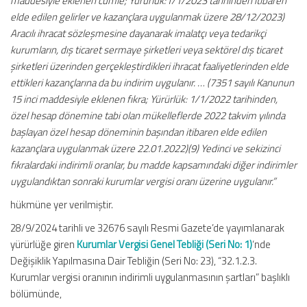
maddesiyle eklenen cümle; Yürürlük:1/1/2023 tarihinden itibaren
elde edilen gelirler ve kazançlara uygulanmak üzere 28/12/2023)
Aracılı ihracat sözleşmesine dayanarak imalatçı veya tedarikçi
kurumların, dış ticaret sermaye şirketleri veya sektörel dış ticaret
şirketleri üzerinden gerçekleştirdikleri ihracat faaliyetlerinden elde
ettikleri kazançlarına da bu indirim uygulanır. … (7351 sayılı Kanunun
15 inci maddesiyle eklenen fıkra; Yürürlük: 1/1/2022 tarihinden,
özel hesap dönemine tabi olan mükelleflerde 2022 takvim yılında
başlayan özel hesap döneminin başından itibaren elde edilen
kazançlara uygulanmak üzere 22.01.2022)(9) Yedinci ve sekizinci
fıkralardaki indirimli oranlar, bu madde kapsamındaki diğer indirimler
uygulandıktan sonraki kurumlar vergisi oranı üzerine uygulanır.”
hükmüne yer verilmiştir.
28/9/2024 tarihli ve 32676 sayılı Resmi Gazete’de yayımlanarak
yürürlüğe giren
Kurumlar Vergisi Genel Tebliği (Seri No: 1)
‘nde
Değişiklik Yapılmasına Dair Tebliğin (Seri No: 23), “32.1.2.3.
Kurumlar vergisi oranının indirimli uygulanmasının şartları” başlıklı
bölümünde,