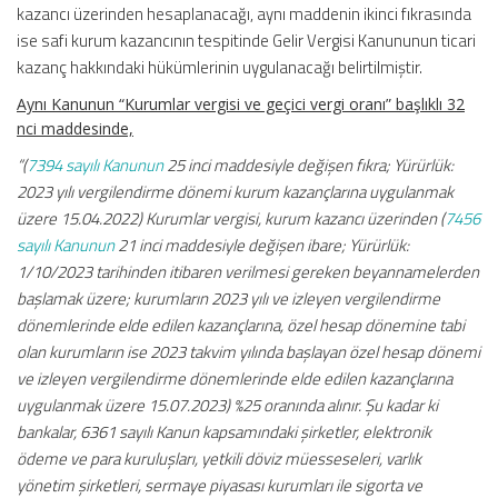
kazancı üzerinden hesaplanacağı, aynı maddenin ikinci fıkrasında
ise safi kurum kazancının tespitinde Gelir Vergisi Kanununun ticari
kazanç hakkındaki hükümlerinin uygulanacağı belirtilmiştir.
Aynı Kanunun “Kurumlar vergisi ve geçici vergi oranı” başlıklı 32
nci maddesinde,
“(
7394 sayılı Kanunun
25 inci maddesiyle değişen fıkra; Yürürlük:
2023 yılı vergilendirme dönemi kurum kazançlarına uygulanmak
üzere 15.04.2022) Kurumlar vergisi, kurum kazancı üzerinden (
7456
sayılı Kanunun
21 inci maddesiyle değişen ibare; Yürürlük:
1/10/2023 tarihinden itibaren verilmesi gereken beyannamelerden
başlamak üzere; kurumların 2023 yılı ve izleyen vergilendirme
dönemlerinde elde edilen kazançlarına, özel hesap dönemine tabi
olan kurumların ise 2023 takvim yılında başlayan özel hesap dönemi
ve izleyen vergilendirme dönemlerinde elde edilen kazançlarına
uygulanmak üzere 15.07.2023) %25 oranında alınır. Şu kadar ki
bankalar, 6361 sayılı Kanun kapsamındaki şirketler, elektronik
ödeme ve para kuruluşları, yetkili döviz müesseseleri, varlık
yönetim şirketleri, sermaye piyasası kurumları ile sigorta ve