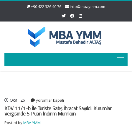
+90 422 326 40 76
info@mbaymm.com
Oca
26
KDV
yorumlar kapalı
11/1-
KDV 11/1-b İle Turiste Satış İhracat Sayıldı: Kurumlar
b
Vergisinde 5 Puan İndirim Mümkün
İle
Posted by
MBA YMM
Turiste
Satış