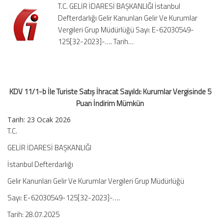
T.C. GELİR İDARESİ BAŞKANLIĞI İstanbul
İhracat
Defterdarlığı Gelir Kanunları Gelir Ve Kurumlar
Sayıldı:
Vergileri Grup Müdürlüğü Sayı: E-62030549-
Kurumlar
Vergisinde
125[32-2023]-…. Tarih…
5
Puan
İndirim
Mümkün
KDV 11/1-b İle Turiste Satış İhracat Sayıldı: Kurumlar Vergisinde 5
için
Puan İndirim Mümkün
Tarih:
23 Ocak 2026
T.C.
GELİR İDARESİ BAŞKANLIĞI
İstanbul Defterdarlığı
Gelir Kanunları Gelir Ve Kurumlar Vergileri Grup Müdürlüğü
Sayı: E-62030549-125[32-2023]-….
Tarih: 28.07.2025