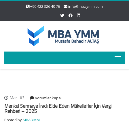
+90 422 326 40 76
info@mbaymm.com
Mar
03
Menkul
yorumlar kapalı
Sermaye
Menkul Sermaye İradı Elde Eden Mükellefler İçin Vergi
İradı
Rehberi – 2025
Elde
Posted by
MBA YMM
Eden
Mükellefler