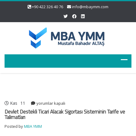
+90 422 326 40 76
info@mbaymm.com
Kas
11
Devlet
yorumlar kapalı
Destekli
Devlet Destekli Ticari Alacak Sigortası Sisteminin Tarife ve
Ticari
Talimatları
Alacak
Posted by
MBA YMM
Sigortası
Sisteminin