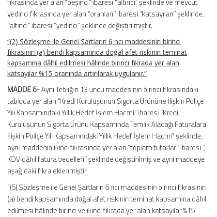
fıkrasında yer alan “beşinci” ibaresi “altıncı” şeklinde ve mevcut
yedinci fıkrasında yer alan “oranları” ibaresi “katsayıları” şeklinde,
“altıncı” ibaresi “yedinci” şeklinde değiştirilmiştir.
“(2) Sözleşme ile Genel Şartların 6 ncı maddesinin birinci
fıkrasının (a) bendi kapsamında doğal afet riskinin teminat
kapsamına dâhil edilmesi hâlinde birinci fıkrada yer alan
katsayılar %15 oranında artırılarak uygulanır.”
MADDE 6-
Aynı Tebliğin 13 üncü maddesinin birinci fıkrasındaki
tabloda yer alan “Kredi Kuruluşunun Sigorta Ürününe İlişkin Poliçe
Yılı Kapsamındaki Yıllık Hedef İşlem Hacmi” ibaresi “Kredi
Kuruluşunun Sigorta Ürünü Kapsamında Temlik Alacağı Faturalara
İlişkin Poliçe Yılı Kapsamındaki Yıllık Hedef İşlem Hacmi” şeklinde,
aynı maddenin ikinci fıkrasında yer alan “toplam tutarlar” ibaresi “,
KDV dâhil fatura bedelleri” şeklinde değiştirilmiş ve aynı maddeye
aşağıdaki fıkra eklenmiştir.
“(5) Sözleşme ile Genel Şartların 6 ncı maddesinin birinci fıkrasının
(a) bendi kapsamında doğal afet riskinin teminat kapsamına dâhil
edilmesi hâlinde birinci ve ikinci fıkrada yer alan katsayılar %15