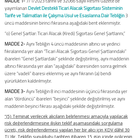
MADDE 1-
7/1/2023 tarihli ve 32066 sayılı Resmî Gazete’de
yayımlanan
Devlet Destekli Ticari Alacak Sigortası Sisteminin
Tarife ve Talimatları ile Çalışma Usul ve Esaslarına Dair Tebliğin
3
üncü maddesinin birinci fıkrasına aşağıdaki bent eklenmiştir.
“o) Genel Şartlar: Ticari Alacak (Kredi) Sigortası Genel Şartlarını,”
MADDE 2-
Aynı Tebliğin 4 üncü maddesinin altıncı ve yedinci
fıkralarında yer alan “Ticari Alacak Sigortası Genel Şartlarındaki”
ibareleri “Genel Şartlardaki” şeklinde değiştirilmiş, aynı maddenin
altıncı fıkrasında yer alan “aşağıdaki” ibaresinden sonra gelmek
üzere “vadeli” ibaresi eklenmiş ve aynı fıkranın (a) bendi
yürürlükten kaldırılmıştır.
MADDE 3-
Aynı Tebliğin 8 inci maddesinin üçüncü fıkrasında yer
alan “dördüncü” ibareleri “beşinci” şeklinde değiştirilmiş ve aynı
maddenin beşinci fıkrası aşağıdaki şekilde değiştirilmiştir.
“(5) Teminat verilecek alıcıların belirlenmesi amacıyla yapılacak
risk değerlendirmesine ilişkin teklif aşamasındaki sorgulama
ücreti, risk değerlendirmesi yapılan her bir alıcı için KDV dâhil 30
TL’dir. Teklifin sunulduğu tarihten itibaren 15 gün içinde poliçenin