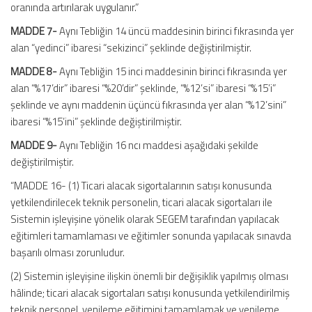
oranında artırılarak uygulanır.”
MADDE 7-
Aynı Tebliğin 14 üncü maddesinin birinci fıkrasında yer
alan “yedinci” ibaresi “sekizinci” şeklinde değiştirilmiştir.
MADDE 8-
Aynı Tebliğin 15 inci maddesinin birinci fıkrasında yer
alan “%17’dir” ibaresi “%20’dir” şeklinde, “%12’si” ibaresi “%15’i”
şeklinde ve aynı maddenin üçüncü fıkrasında yer alan “%12’sini”
ibaresi “%15’ini” şeklinde değiştirilmiştir.
MADDE 9-
Aynı Tebliğin 16 ncı maddesi aşağıdaki şekilde
değiştirilmiştir.
“MADDE 16- (1) Ticari alacak sigortalarının satışı konusunda
yetkilendirilecek teknik personelin, ticari alacak sigortaları ile
Sistemin işleyişine yönelik olarak SEGEM tarafından yapılacak
eğitimleri tamamlaması ve eğitimler sonunda yapılacak sınavda
başarılı olması zorunludur.
(2) Sistemin işleyişine ilişkin önemli bir değişiklik yapılmış olması
hâlinde; ticari alacak sigortaları satışı konusunda yetkilendirilmiş
teknik personel, yenileme eğitimini tamamlamak ve yenileme