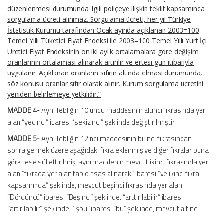
düzenlenmesi durumunda ilgili poliçeye ilişkin teklif kapsamında
sorgulama ücreti alınmaz. Sorgulama ücreti, her yıl Türkiye
İstatistik Kurumu tarafından Ocak ayında açıklanan 2003=100
Temel Yıllı Tüketici Fiyat Endeksi ile 2003=100 Temel Yıllı Yurt İçi
Üretici Fiyat Endeksinin on iki aylık ortalamalara göre değişim
oranlarının ortalaması alınarak artırılır ve ertesi gün itibarıyla
uygulanır. Açıklanan oranların sıfırın altında olması durumunda,
söz konusu oranlar sıfır olarak alınır. Kurum sorgulama ücretini
yeniden belirlemeye yetkilidir.”
MADDE 4-
Aynı Tebliğin 10 uncu maddesinin altıncı fıkrasında yer
alan “yedinci” ibaresi “sekizinci” şeklinde değiştirilmiştir.
MADDE 5-
Aynı Tebliğin 12 nci maddesinin birinci fıkrasından
sonra gelmek üzere aşağıdaki fıkra eklenmiş ve diğer fıkralar buna
göre teselsül ettirilmiş, aynı maddenin mevcut ikinci fıkrasında yer
alan “fıkrada yer alan tablo esas alınarak” ibaresi “ve ikinci fıkra
kapsamında” şeklinde, mevcut beşinci fıkrasında yer alan
“Dördüncü” ibaresi “Beşinci” şeklinde, “arttırılabilir” ibaresi
“artırılabilir” şeklinde, “işbu” ibaresi “bu” şeklinde, mevcut altıncı