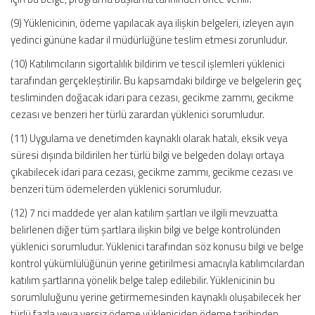
(9) Yüklenicinin, ödeme yapılacak aya ilişkin belgeleri, izleyen ayın
yedinci gününe kadar il müdürlüğüne teslim etmesi zorunludur.
(10) Katılımcıların sigortalılık bildirim ve tescil işlemleri yüklenici
tarafından gerçekleştirilir. Bu kapsamdaki bildirge ve belgelerin geç
tesliminden doğacak idari para cezası, gecikme zammı, gecikme
cezası ve benzeri her türlü zarardan yüklenici sorumludur.
(11) Uygulama ve denetimden kaynaklı olarak hatalı, eksik veya
süresi dışında bildirilen her türlü bilgi ve belgeden dolayı ortaya
çıkabilecek idari para cezası, gecikme zammı, gecikme cezası ve
benzeri tüm ödemelerden yüklenici sorumludur.
(12) 7 nci maddede yer alan katılım şartları ve ilgili mevzuatta
belirlenen diğer tüm şartlara ilişkin bilgi ve belge kontrolünden
yüklenici sorumludur. Yüklenici tarafından söz konusu bilgi ve belge
kontrol yükümlülüğünün yerine getirilmesi amacıyla katılımcılardan
katılım şartlarına yönelik belge talep edilebilir. Yüklenicinin bu
sorumluluğunu yerine getirmemesinden kaynaklı oluşabilecek her
türlü fazla veya yersiz ödeme yükleniciden ödeme tarihinden