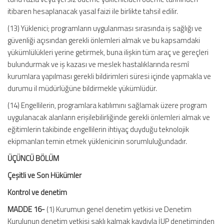
itibaren hesaplanacak yasal faizi ile birlikte tahsil edilir.
(13) Yüklenici; programların uygulanması sırasında iş sağlığı ve
güvenliği açısından gerekli önlemleri almak ve bu kapsamdaki
yükümlülükleri yerine getirmek, buna ilişkin tüm araç ve gereçleri
bulundurmak ve iş kazası ve meslek hastalıklarında resmî
kurumlara yapılması gerekli bildirimleri süresi içinde yapmakla ve
durumu il müdürlüğüne bildirmekle yükümlüdür.
(14) Engellilerin, programlara katılımını sağlamak üzere program
uygulanacak alanların erişilebilirliğinde gerekli önlemleri almak ve
eğitimlerin takibinde engellilerin ihtiyaç duyduğu teknolojik
ekipmanları temin etmek yüklenicinin sorumluluğundadır.
ÜÇÜNCÜ BÖLÜM
Çeşitli ve Son Hükümler
Kontrol ve denetim
MADDE 16-
(1) Kurumun genel denetim yetkisi ve Denetim
Kurulunun denetim yetkisi saklı kalmak kaydıyla İUP denetiminden