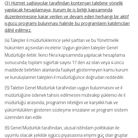
(3) Hizmet sağlayıcılar tarafından kontenjan talebine yönelik
yapılacak hesaplamaya; Kurum ile iş birliği kapsamında
düzenlenmesine karar verilen ve devam eden herhangi bir aktif
işgücü programı bulunması halinde bu programların katılımcıları
dâhil edilmez.
(4) Talepler il müdürlüklerince şekil şartları ve bu Yönetmelik
hükümleri açısından incelenir. Uygun görülen talepler Genel
Müdürlüğe iletilir. İkinci fıkra kapsamında yapılacak hesaplama
sonucunda; toplam sigortalı sayısı 17 den az olan veya 4 üncü
maddede belirtilen alanlarda faaliyet göstermeyen kamu kurum
ve kuruluşlarının talepleri il müdürlüğünce doğrudan reddedilir.
(5) Talebin Genel Müdürlük tarafından uygun bulunmasını ve il
müdürlüğüne ödenek tahsis edilmesini müteakip yüklenici ile il
müdürlüğü arasında, programın niteliğini ve karşılıklı hak ve
yükümlülükleri gösteren sözleşme imzalanır ve program sistem
üzerinden ilan edilir.
(6) Genel Müdürlük tarafından, ulusal istihdam politikaları ile
uyumlu olacak şekilde işgücü piyasasına erişimi güç olan gruplar