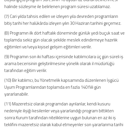
halinde sözleşme ile belirlenen program süresi uzatılamaz.
(7) Cari yılda tahsis edilen ve izleyen yıla devreden programların
bitiş tarihi her halükârda izleyen yılın 30 Haziran tarihini geçemez.
(8) Programın ilk dört haftalık döneminde günlük yedi buçuk saat ve
toplamda sekiz gün olacak şekilde meslek edindirmeye hazırlık
eğitimleri ve/veya kişisel gelişim eğitimleri verilir.
(9) Programın son iki haftası içerisinde katılımcılara üç gün süreli iş
arama becerisinin geliştirilmesine yönelik olarak il müdürlüğü
tarafından eğitim verilir.
(10) Bir katılımcı, bu Yönetmelik kapsamında düzenlenen İşgücü
Uyum Programlarından toplamda en fazla 140 fiili gün
yararlanabilir.
(11) Mazeretsiz olarak programdan ayrılanlar, kendi kusuru
nedeniyle ilişiği kesilenler veya yararlandığı program bittikten
sonra Kurum tarafından niteliklerine uygun bulunan en az iki iş
teklifini mazeretsiz olarak kabul etmeyenler son yararlanma tarihi