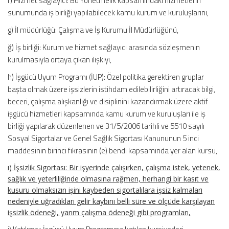
f) Hizmet sağlayıcı: Bu Yönetmelik kapsamındaki hizmetlerin
sunumunda iş birliği yapılabilecek kamu kurum ve kuruluşlarını,
g) İl müdürlüğü: Çalışma ve İş Kurumu İl Müdürlüğünü,
ğ) İş birliği: Kurum ve hizmet sağlayıcı arasında sözleşmenin
kurulmasıyla ortaya çıkan ilişkiyi,
h) İşgücü Uyum Programı (İUP): Özel politika gerektiren gruplar
başta olmak üzere işsizlerin istihdam edilebilirliğini artıracak bilgi,
beceri, çalışma alışkanlığı ve disiplinini kazandırmak üzere aktif
işgücü hizmetleri kapsamında kamu kurum ve kuruluşları ile iş
birliği yapılarak düzenlenen ve 31/5/2006 tarihli ve 5510 sayılı
Sosyal Sigortalar ve Genel Sağlık Sigortası Kanununun 5 inci
maddesinin birinci fıkrasının (e) bendi kapsamında yer alan kursu,
ı) İşsizlik Sigortası: Bir işyerinde çalışırken, çalışma istek, yetenek,
sağlık ve yeterliliğinde olmasına rağmen, herhangi bir kasıt ve
kusuru olmaksızın işini kaybeden sigortalılara işsiz kalmaları
nedeniyle uğradıkları gelir kaybını belli süre ve ölçüde karşılayan
işsizlik ödeneği, yarım çalışma ödeneği gibi programları,