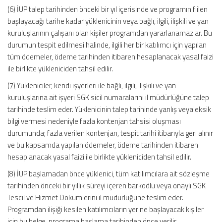
(6) İUP talep tarihinden önceki bir yıl içerisinde ve programın fiilen
başlayacağı tarihe kadar yüklenicinin veya bağlı, ilgili, ilişkili ve yan
kuruluşlarının çalışanı olan kişiler programdan yararlanamazlar. Bu
durumun tespit edilmesi halinde, ilgili her bir katılımcı için yapılan
tüm ödemeler, ödeme tarihinden itibaren hesaplanacak yasal faizi
ile birlikte yükleniciden tahsil edilir.
(7) Yükleniciler, kendi işyerleri ile bağlı, ilgili, ilişkili ve yan
kuruluşlarına ait işyeri SGK sicil numaralarını il müdürlüğüne talep
tarihinde teslim eder. Yüklenicinin talep tarihinde yanlış veya eksik
bilgi vermesi nedeniyle fazla kontenjan tahsisi oluşması
durumunda; fazla verilen kontenjan, tespit tarihi itibarıyla geri alınır
ve bu kapsamda yapılan ödemeler, ödeme tarihinden itibaren
hesaplanacak yasal faizi ile birlikte yükleniciden tahsil edilir.
(8) İUP başlamadan önce yüklenici, tüm katılımcılara ait sözleşme
tarihinden önceki bir yıllık süreyi içeren barkodlu veya onaylı SGK
Tescil ve Hizmet Dökümlerini il müdürlüğüne teslim eder.
Programdan ilişiği kesilen katılımcıların yerine başlayacak kişiler
için bu belge, programa başlama tarihinden önce verilir.