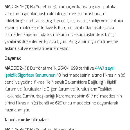
MADDE 1-
(1) Bu Yönetmeliğin amaç ve kapsamı; özel politika
gerektiren gruplar başta olmak üzere işsizlerin istihdam
edilebilirliğini artıracak bilgi, beceri, çalışma alışkanlığı ve disiplinini
kazandırmak üzere Türkiye İş Kurumu tarafından aktif işgücü
hizmetleri kapsamında kamu kurum ve kuruluşları ile iş birliği
yapılarak düzenlenen İşgücü Uyum Programının yürütülmesine
ilişkin usul ve esasları belirlemektir.
Dayanak
MADDE 2-
(1) Bu Yönetmelik; 25/8/1999 tarihli ve
4447 sayılı
İşsizlik Sigortası Kanununun
48 inci maddesinin altıncı fıkrasının (d)
bendi ve yedinci fıkrası ile 4 sayılı Bakanlıklara Bağlı, İlgili, İlişkili
Kurum ve Kuruluşlar ile Diğer Kurum ve Kuruluşların Teşkilatı
Hakkında Cumhurbaşkanlığı Kararnamesinin 617 nci maddesinin
birinci fıkrasının (c) bendi ve 629 uncu maddelerine dayanılarak
hazırlanmıştır.
Tanımlar ve kısaltmalar
MADDE 3-
(1) Bu Yönetmelikte yer alan;