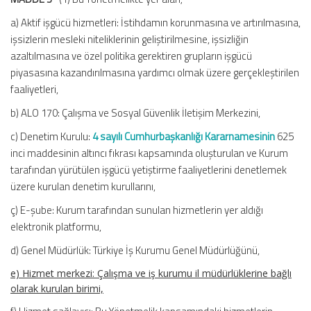
a) Aktif işgücü hizmetleri: İstihdamın korunmasına ve artırılmasına,
işsizlerin mesleki niteliklerinin geliştirilmesine, işsizliğin
azaltılmasına ve özel politika gerektiren grupların işgücü
piyasasına kazandırılmasına yardımcı olmak üzere gerçekleştirilen
faaliyetleri,
b) ALO 170: Çalışma ve Sosyal Güvenlik İletişim Merkezini,
c) Denetim Kurulu:
4 sayılı Cumhurbaşkanlığı Kararnamesinin
625
inci maddesinin altıncı fıkrası kapsamında oluşturulan ve Kurum
tarafından yürütülen işgücü yetiştirme faaliyetlerini denetlemek
üzere kurulan denetim kurullarını,
ç) E-şube: Kurum tarafından sunulan hizmetlerin yer aldığı
elektronik platformu,
d) Genel Müdürlük: Türkiye İş Kurumu Genel Müdürlüğünü,
e) Hizmet merkezi: Çalışma ve iş kurumu il müdürlüklerine bağlı
olarak kurulan birimi,