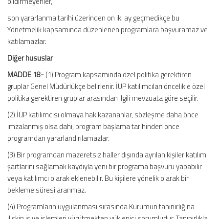
bildirmeyenler,
son yararlanma tarihi üzerinden on iki ay geçmedikçe bu
Yönetmelik kapsamında düzenlenen programlara başvuramaz ve
katılamazlar.
Diğer hususlar
MADDE 18-
(1) Program kapsamında özel politika gerektiren
gruplar Genel Müdürlükçe belirlenir. İUP katılımcıları öncelikle özel
politika gerektiren gruplar arasından ilgili mevzuata göre seçilir.
(2) İUP katılımcısı olmaya hak kazananlar, sözleşme daha önce
imzalanmış olsa dahi, program başlama tarihinden önce
programdan yararlandırılamazlar.
(3) Bir programdan mazeretsiz haller dışında ayrılan kişiler katılım
şartlarını sağlamak kaydıyla yeni bir programa başvuru yapabilir
veya katılımcı olarak eklenebilir. Bu kişilere yönelik olarak bir
bekleme süresi aranmaz.
(4) Programların uygulanması sırasında Kurumun tanınırlığına
ilişkin iş ve işlemleri yürütmekten yüklenici sorumludur. Tanınırlıkla