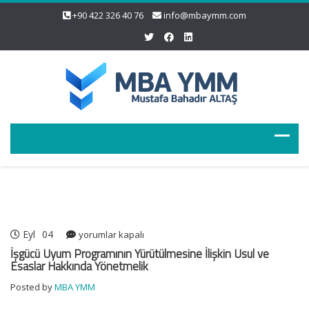
+90 422 326 40 76
info@mbaymm.com
Eyl
04
İşgücü
yorumlar kapalı
Uyum
İşgücü Uyum Programının Yürütülmesine İlişkin Usul ve
Programının
Esaslar Hakkında Yönetmelik
Yürütülmesine
Posted by
MBA YMM
İlişkin
Usul