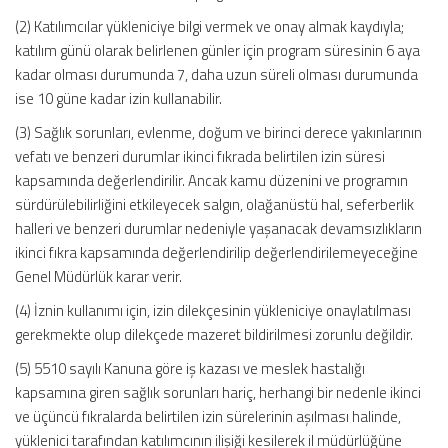
(2) Katılımcılar yükleniciye bilgi vermek ve onay almak kaydıyla;
katılım günü olarak belirlenen günler için program süresinin 6 aya
kadar olması durumunda 7, daha uzun süreli olması durumunda
ise 10 güne kadar izin kullanabilir.
(3) Sağlık sorunları, evlenme, doğum ve birinci derece yakınlarının
vefatı ve benzeri durumlar ikinci fıkrada belirtilen izin süresi
kapsamında değerlendirilir. Ancak kamu düzenini ve programın
sürdürülebilirliğini etkileyecek salgın, olağanüstü hal, seferberlik
halleri ve benzeri durumlar nedeniyle yaşanacak devamsızlıkların
ikinci fıkra kapsamında değerlendirilip değerlendirilemeyeceğine
Genel Müdürlük karar verir.
(4) İznin kullanımı için, izin dilekçesinin yükleniciye onaylatılması
gerekmekte olup dilekçede mazeret bildirilmesi zorunlu değildir.
(5) 5510 sayılı Kanuna göre iş kazası ve meslek hastalığı
kapsamına giren sağlık sorunları hariç, herhangi bir nedenle ikinci
ve üçüncü fıkralarda belirtilen izin sürelerinin aşılması halinde,
yüklenici tarafından katılımcının ilişiği kesilerek il müdürlüğüne