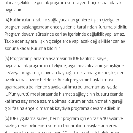
olacak şekilde ve günlük program süresi yedi buçuk saat olarak
uygulanır.
(4) Katılımcıların katılım sağlayacakları günlere ilişkin çizelgeler
program başlangıcından önce yüklenici tarafından Kuruma bildirilir.
Program devam süresince cari ay içerisinde değişiklik yapılamaz.
Takip eden aylara ilişkin çizelgelerde yapılacak değişiklikler cari ay
sonuna kadar Kuruma bildirilir.
(5) Programın planlama aşamasında İUP katılımcı sayısı,
uygulanacak programın niteliğine, uygulanacak alanın genişliğine
ve/veya program için ayrılan kaynağın miktarına göre beş kişiden
az olmamak üzere belirlenir. Ancak programın başlatılması
aşamasında belirlenen sayıda katılımcı bulunamaması ya da
İUP’un yürütülmesi sırasında hizmet sağlayıcının kusuru dışında
katılımcı sayısında azalma olması durumlarında hizmetin gereği
gibi ifasına engel olmamak kaydıyla programa devam edilebilir.
(6) İUP uygulama süresi, her bir program için en fazla 10 aydır ve
sözleşmede belirlenen sürenin tamamlanmasıyla sona erer.
Başlangıçta program süresinin 10 aydan az olarak belirlenmesi