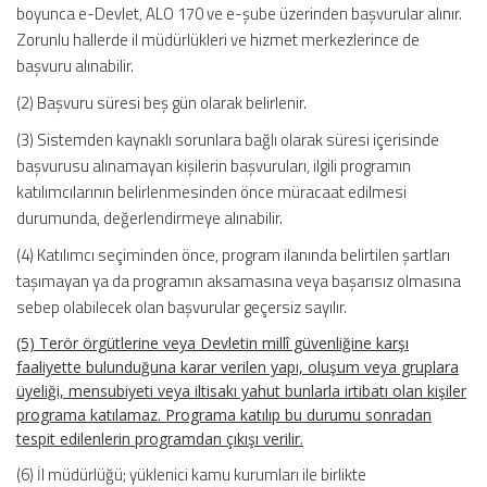
boyunca e-Devlet, ALO 170 ve e-şube üzerinden başvurular alınır.
Zorunlu hallerde il müdürlükleri ve hizmet merkezlerince de
başvuru alınabilir.
(2) Başvuru süresi beş gün olarak belirlenir.
(3) Sistemden kaynaklı sorunlara bağlı olarak süresi içerisinde
başvurusu alınamayan kişilerin başvuruları, ilgili programın
katılımcılarının belirlenmesinden önce müracaat edilmesi
durumunda, değerlendirmeye alınabilir.
(4) Katılımcı seçiminden önce, program ilanında belirtilen şartları
taşımayan ya da programın aksamasına veya başarısız olmasına
sebep olabilecek olan başvurular geçersiz sayılır.
(5) Terör örgütlerine veya Devletin millî güvenliğine karşı
faaliyette bulunduğuna karar verilen yapı, oluşum veya gruplara
üyeliği, mensubiyeti veya iltisakı yahut bunlarla irtibatı olan kişiler
programa katılamaz. Programa katılıp bu durumu sonradan
tespit edilenlerin programdan çıkışı verilir.
(6) İl müdürlüğü; yüklenici kamu kurumları ile birlikte