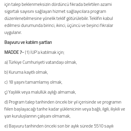
için talep beklenmeksizin dördüncü fıkrada belirtilen azami
sigortalı sayısını sağlayan hizmet sağlayıcılara program
düzenlenebilmesine yönelik teklif götürülebilir. Teklifin kabul
edilmesi durumunda birinci, ikinci, üçüncü ve beşinci fıkralar
uygulanır.
Başvuru ve katılım şartları
MADDE 7-
(1) İUP’a katılmak için;
a) Türkiye Cumhuriyeti vatandaşı olmak,
b) Kuruma kayıtlı olmak,
c) 18 yaşını tamamlamış olmak,
ç) Yaşlılık veya malullük aylığı almamak,
d) Program talep tarihinden önceki bir yıl içerisinde ve programın
fiilen başlayacağı tarihe kadar yüklenicinin veya bağlı, ilgili, ilişkili ve
yan kuruluşlarının çalışanı olmamak,
e) Başvuru tarihinden önceki son bir aylık sürede 5510 sayılı