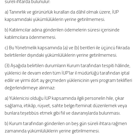
süreli ihtarda bulunulur:
a) Tanınırlık ve görünürlük kuralları da dâhil olmak üzere, İUP
kapsamındaki yükümlülüklerin yerine getirilmemesi.
b) Katılımcılar adına gönderilen ödemelerin süresi içerisinde
katılımcılara ödenmemesi.
c) Bu Yönetmelik kapsamında (a) ve (b) bentleri ile üçüncü fıkrada
belirtilenler dışındaki yükümlülüklerin yerine getirilmemesi.
(3) Aşağıda belirtilen durumların Kurum tarafından tespiti hâlinde,
yüklenici ile devam eden tüm İUP’lar il müdürlüğü tarafından iptal
edilir ve yirmi dört ay geçmeden yüklenicinin yeni program teklifleri
değerlendirmeye alınmaz:
a) Yüklenicisi olduğu İUP kapsamında ilgili personelin hile, çıkar
sağlama, irtikâp, rüşvet, sahte belge/teminat düzenlemek veya
bunlara teşebbüs etmek gibi fiil ve davranışlarda bulunması.
b) Kurum tarafından gönderilen on beş gün süreli ihtara rağmen
zamanında yükümlülüklerin yerine getirilmemesi.