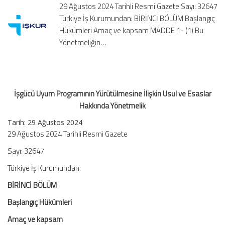
29 Ağustos 2024 Tarihli Resmi Gazete Sayı: 32647
ve
Türkiye İş Kurumundan: BİRİNCİ BÖLÜM Başlangıç
Esaslar
Hükümleri Amaç ve kapsam MADDE 1- (1) Bu
Hakkında
Yönetmelik
Yönetmeliğin…
için
İşgücü Uyum Programının Yürütülmesine İlişkin Usul ve Esaslar
Hakkında Yönetmelik
Tarih: 29 Ağustos 2024
29 Ağustos 2024 Tarihli Resmi Gazete
Sayı: 32647
Türkiye İş Kurumundan:
BİRİNCİ BÖLÜM
Başlangıç Hükümleri
Amaç ve kapsam