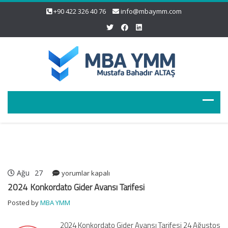
+90 422 326 40 76
info@mbaymm.com
Ağu
27
2024
yorumlar kapalı
Konkordato
2024 Konkordato Gider Avansı Tarifesi
Gider
Posted by
MBA YMM
Avansı
Tarifesi
2024 Konkordato Gider Avansı Tarifesi 24 Ağustos
için