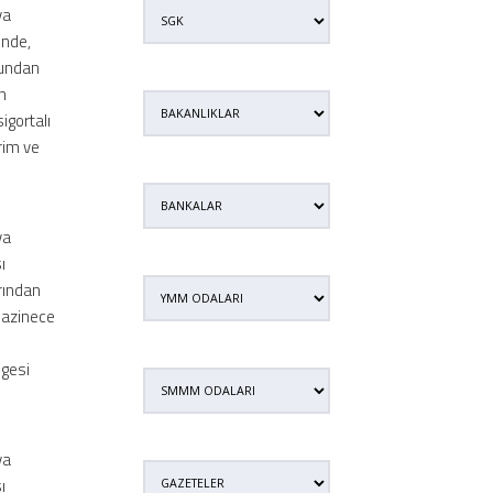
ya
inde,
uğundan
in
igortalı
prim ve
i
ya
ı
arından
 Hazinece
lgesi
i
ya
ı