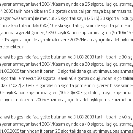
n yararlanmayan işyeri 2004/Kasım ayında da 25 sigortalı işçi çalıştırma
4.2005 tarihinden itibaren 5 sigortalı daha çalıştırılmaya başlanması hal
 (asgari %20 artırım) ile mevcut 25 sigortalı sayılı (25+5) 30 sigortalı old
rının 2 katı tutarındaki (5X2)10 eski sigortalı işçisinin de sigorta primlerin
şılanması gerektiğinden, 5350 sayılı Kanun kapsamına giren (5+10)=15 s
 15 sigortalı için de ayrı olmak üzere 2005/Nisan ayı için iki adet aylık 
erekmektedir.
sanayi bölgesinde faaliyette bulunan ve 31.08.2003 tarihi itibari ile 30 işç
n yararlanmayan işyeri 2004/Kasım ayında da 30 sigortalı işçi çalıştırma
1.06.2005 tarihinden itibaren 10 sigortalı daha çalıştırılmaya başlanmas
 sigortalı ile mevcut 30 sigortalı sayılı 40 sigortalı olduğundan sigortalıl
rındaki (10X2) 20 eski sigortalısının sigorta primlerinin işveren hissesinin
0 sayılı Kanun kapsamına giren (10+20)=30 sigortalı için ayrı, kapsama
de ayrı olmak üzere 2005/Haziran ayı için iki adet aylık prim ve hizmet be
sanayi bölgesinde faaliyette bulunan ve 31.08.2003 tarihi itibari ile 40 işç
n yararlanmayan işyeri 2004/Kasım ayında da 40 sigortalı işçi çalıştırma
1.06.2005 tarihinden itibaren 25 sigortalı daha çalıştırılmaya başlanmas