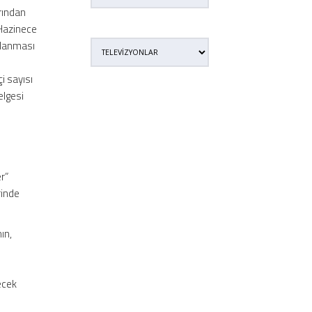
arından
n Hazinece
rlanması
i sayısı
elgesi
r”
rinde
nın,
ecek