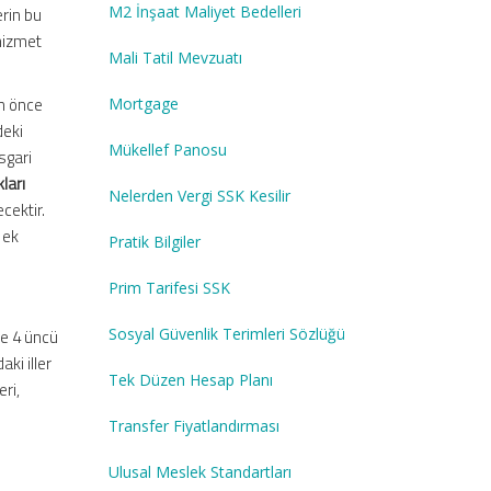
M2 İnşaat Maliyet Bedelleri
erin bu
 hizmet
Mali Tatil Mevzuatı
n önce
Mortgage
deki
Mükellef Panosu
asgari
ları
Nelerden Vergi SSK Kesilir
cektir.
 ek
Pratik Bilgiler
Prim Tarifesi SSK
Sosyal Güvenlik Terimleri Sözlüğü
ve 4 üncü
ki iller
Tek Düzen Hesap Planı
ri,
Transfer Fiyatlandırması
Ulusal Meslek Standartları