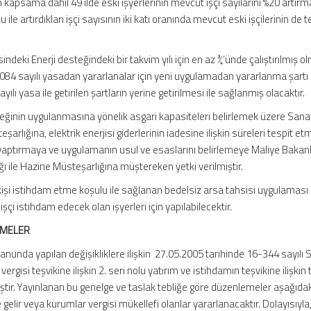
 kapsama dahil 49 ilde eski işyerlerinin mevcut işçi sayılarını %20 artırm
u ile artırdıkları işçi sayısının iki katı oranında mevcut eski işçilerinin de 
ndeki Enerji desteğindeki bir takvim yılı için en az ¾’ünde çalıştırılmış ol
5084 sayılı yasadan yararlanalar için yeni uygulamadan yararlanma şartı
yılı yasa ile getirilen şartların yerine getirilmesi ile sağlanmış olacaktır.
steğinin uygulanmasına yönelik asgari kapasiteleri belirlemek üzere Sana
şarlığına, elektrik enerjisi giderlerinin iadesine ilişkin süreleri tespit e
ptırmaya ve uygulamanın usul ve esaslarını belirlemeye Maliye Bakanlı
ğı ile Hazine Müsteşarlığına müştereken yetki verilmiştir.
 kişi istihdam etme koşulu ile sağlanan bedelsiz arsa tahsisi uygulaması
şçi istihdam edecek olan işyerleri için yapılabilecektir.
EMELER
kanunda yapılan değişikliklere ilişkin 27.05.2005 tarihinde 16-344 sayılı 
ergisi teşvikine ilişkin 2. seri nolu yatırım ve istihdamın teşvikine ilişkin 
tir. Yayınlanan bu genelge ve taslak tebliğe göre düzenlemeler aşağıdak
elir veya kurumlar vergisi mükellefi olanlar yararlanacaktır. Dolayısıyla, 