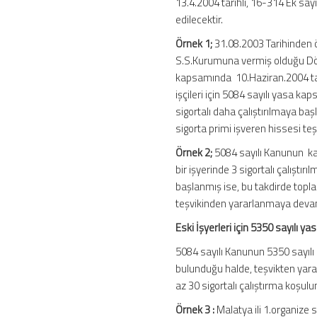
13.4.2004 tarihli, 16-314 Ek say
edilecektir.
Örnek 1;
31.08.2003 Tarihinden 
S.S.Kurumuna vermiş olduğu Dört 
kapsamında 10.Haziran.2004 tarihi
işçileri için 5084 sayılı yasa k
sigortalı daha çalıştırılmaya ba
sigorta primi işveren hissesi t
Örnek 2;
5084 sayılı Kanunun k
bir işyerinde 3 sigortalı çalıştı
başlanmış ise, bu takdirde toplam
teşvikinden yararlanmaya deva
Eski İşyerleri için 5350 sayılı y
5084 sayılı Kanunun 5350 sayılı
bulunduğu halde, teşvikten yar
az 30 sigortalı çalıştırma koşulu
Örnek 3 :
Malatya ili 1.organize 