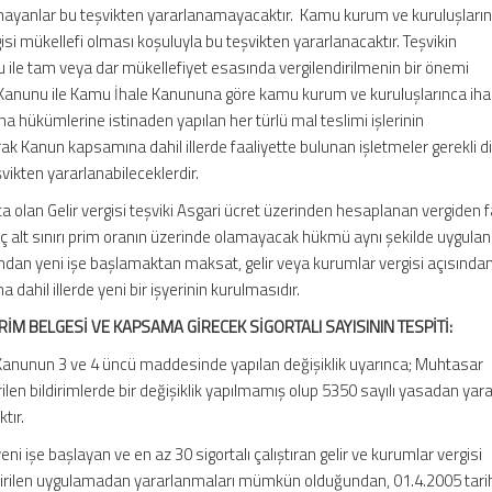
mayanlar bu teşvikten yararlanamayacaktır. Kamu kurum ve kuruluşların
isi mükellefi olması koşuluyla bu teşvikten yararlanacaktır. Teşvikin
ile tam veya dar mükellefiyet esasında vergilendirilmenin bir önemi
Kanunu ile Kamu İhale Kanununa göre kamu kurum ve kuruluşlarınca iha
a hükümlerine istinaden yapılan her türlü mal teslimi işlerinin
rak Kanun kapsamına dahil illerde faaliyette bulunan işletmeler gerekli d
vikten yararlanabileceklerdir.
 olan Gelir vergisi teşviki Asgari ücret üzerinden hesaplanan vergiden f
ç alt sınırı prim oranın üzerinde olamayacak hükmü aynı şekilde uygulan
an yeni işe başlamaktan maksat, gelir veya kurumlar vergisi açısından 
dahil illerde yeni bir işyerinin kurulmasıdır.
M BELGESİ VE KAPSAMA GİRECEK SİGORTALI SAYISININ TESPİTİ:
 Kanunun 3 ve 4 üncü maddesinde yapılan değişiklik uyarınca; Muhtasar
len bildirimlerde bir değişiklik yapılmamış olup 5350 sayılı yasadan yar
ktır.
eni işe başlayan ve en az 30 sigortalı çalıştıran gelir ve kurumlar vergisi
etirilen uygulamadan yararlanmaları mümkün olduğundan, 01.4.2005 tari