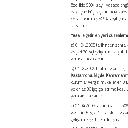
Yasa
özellikle 5084 sayılı yasada öngör
İle
başlayan küçük yatırımcıyı kapsa
Getirilen
cezalandırılmış 5084 sayılı yasa
Uygulama
kazanmıştır
için
Yasa ile getirilen yeni düzenlem
a) 01.04.2005 tarihinden sonra k
asgari 30 işçi çalıştırma koşulu i
yararlanacaklardır.
b) 01.04.2005 tarihinde önce işe
Kastamonu, Niğde, Kahramanmara
kurumlar vergisi mükellefleri 31.1
ve en az 30 işçi çalıştırma koşulu
yaralanacaklardır.
c) 01.04.2005 tarihi itibari ile 
yasanın Geçici 1. maddesine göre
çalıştırma şartı getirilmiştir.