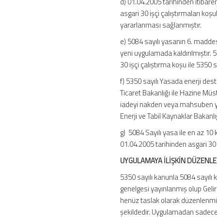
d) 01.04.2005 tarihinden itibaren
asgari 30 işçi çalıştırmaları koşul
yararlanması sağlanmıştır.
e) 5084 sayılı yasanın 6. maddesi
yeni uygulamada kaldırılmıştır. 
30 işçi çalıştırma koşu ile 5350 sa
f) 5350 sayılı Yasada enerji de
Ticaret Bakanlığı ile Hazine Müste
iadeyi nakden veya mahsuben ya
Enerji ve Tabiî Kaynaklar Bakanlı
g) 5084 Sayılı yasa ile en az 10
01.04.2005 tarihinden asgari 30 i
UYGULAMAYA İLİŞKİN DÜZENL
5350 sayılı kanunla 5084 sayılı 
genelgesi yayınlanmış olup Gelir v
henüz taslak olarak düzenlenmiş
şekildedir. Uygulamadan sadece g