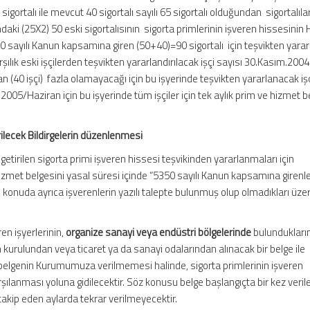
 sigortalı ile mevcut 40 sigortalı sayılı 65 sigortalı olduğundan sigortalıl
arındaki (25X2) 50 eski sigortalısının sigorta primlerinin işveren hissesini
0 sayılı Kanun kapsamına giren (50+40)=90 sigortalı için teşvikten yara
arşılık eski işçilerden teşvikten yararlandırılacak işçi sayısı 30.Kasım.2004
n (40 işçi) fazla olamayacağı için bu işyerinde teşvikten yararlanacak işç
 2005/Haziran için bu işyerinde tüm işçiler için tek aylık prim ve hizmet b
ilecek Bildirgelerin düzenlenmesi
getirilen sigorta primi işveren hissesi teşvikinden yararlanmaları için
izmet belgesini yasal süresi içinde “5350 sayılı Kanun kapsamına girenle
u konuda ayrıca işverenlerin yazılı talepte bulunmuş olup olmadıkları üze
en işyerlerinin,
organize sanayi veya endüstri bölgelerinde
bulundukları
kurulundan veya ticaret ya da sanayi odalarından alınacak bir belge ile
 belgenin Kurumumuza verilmemesi halinde, sigorta primlerinin işveren
şılanması yoluna gidilecektir. Söz konusu belge başlangıçta bir kez veril
 takip eden aylarda tekrar verilmeyecektir.