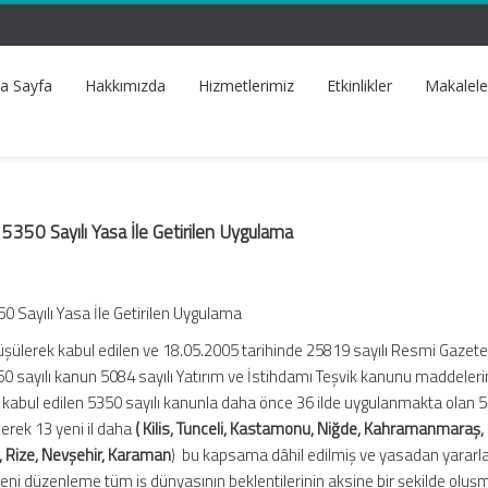
a Sayfa
Hakkımızda
Hizmetlerimiz
Etkinlikler
Makalele
 5350 Sayılı Yasa İle Getirilen Uygulama
0 Sayılı Yasa İle Getirilen Uygulama
şülerek kabul edilen ve 18.05.2005 tarihinde 25819 sayılı Resmi Gazet
50 sayılı kanun 5084 sayılı Yatırım ve İstihdamı Teşvik kanunu maddeleri
e kabul edilen 5350 sayılı kanunla daha önce 36 ilde uygulanmakta olan 
lerek 13 yeni il daha
( Kilis, Tunceli, Kastamonu, Niğde, Kahramanmaraş, 
, Rize, Nevşehir, Karaman
) bu kapsama dâhil edilmiş ve yasadan yararla
 yeni düzenleme tüm iş dünyasının beklentilerinin aksine bir şekilde oluş