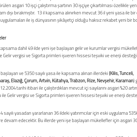
ülen asgari 10 işçi çalıştırma şartının 30 işçiye çıkartılması özellikle yeni
m dışı bırakmıştır. 13 il kapsama alınırken mevcut 36 il yeni yasa ile bir
 uygulamaları ile iş dünyasının şikâyetçi olduğu haksız rekabet yeni bir b
eler
apsama dahil 49 ilde yeni işe başlayan gelir ve kurumlar vergisi mükellef
le Gelir vergisi ve Sigorta primleri işveren hissesi teşviki ve enerji deste
 başlayan ve 5350 sayılı yasa ile kapsama alınan illerdeki
(Kilis, Tunceli,
ş, Elazığ, Çorum, Artvin, Kütahya, Trabzon, Rize, Nevşehir, Karaman
) 
2.2004 tarihi itibari ile çalıştırdıkları mevcut içi sayılarını asgari %20 artı
 ile Gelir vergisi ve Sigorta primleri işveren hissesi teşviki ve enerji des
5084 sayılı yasadan yararlanan 36 ildeki yatırımcılar için eski uygulama 5350
 devam edecektir. Bu illerde yeni işe başlayan mükellefler için asgari 30