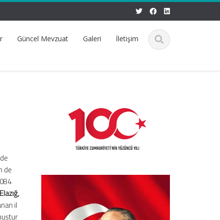
r
Güncel Mevzuat
Galeri
İletişim
ede
n de
5084
Elazığ,
nan il
muştur