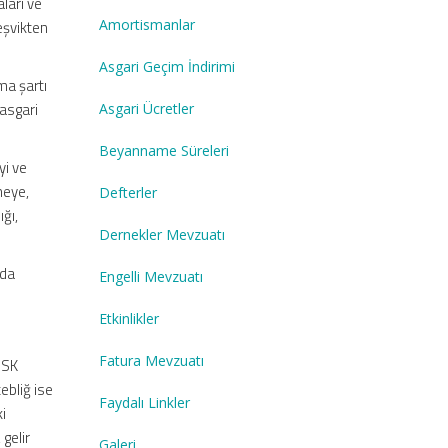
aları ve
Amortismanlar
teşvikten
Asgari Geçim İndirimi
ma şartı
 asgari
Asgari Ücretler
Beyanname Süreleri
yi ve
tmeye,
Defterler
ğı,
Dernekler Mevzuatı
 da
Engelli Mevzuatı
Etkinlikler
Fatura Mevzuatı
SSK
tebliğ ise
Faydalı Linkler
i
gelir
Galeri