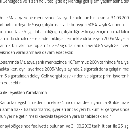
ılı Genelgede ve 1 seri nolu tebliğde açıklandığı gibi işlem yapılmasına 
önce Malatya şehir merkezinde faaliyette bulunan bir lokanta 31.08.20
aylık bildirgede 5 işçi çalıştırmaktadır bu işyeri 5084 sayılı Kanunun
nde ilave 5 işçi daha aldığı için çalıştırdığı eski işçiler için normal bildi
apsamında olmak üzere 2 adet bildirge vermekte idi bu işyeri 2005/Mayıs 
şlanmış bu takdirde toplam 5+2=7 sigortalıdan dolayı 5084 sayılı Gelir ver
eşvikinden yararlanmaya devam edecektir.
apsamında Malatya şehir merkezinde 10.Temmuz.2004 tarihinde faaliye
rılmakta iken, aynı işyerinde 2005/Mayıs ayında 2 sigortalı daha çalıştırılm
 5 sigortalıdan dolayı Gelir vergisi teşvikinden ve sigorta primi işveren 
m edecektir.
asa ile Teşvikten Yararlanma
 Kanunla değiştirilmeden önceki 3-4 üncü maddesi uyarınca 36 ilde faali
arlanma hakkı kazanamamış, işyerleri ancak yeni hükümler çerçevesinde
nun yerine getirilmesi kaydıyla teşvikten yararlanabileceklerdir.
sanayi bölgesinde faaliyette bulunan ve 31.08.2003 tarihi itibari ile 25 işç