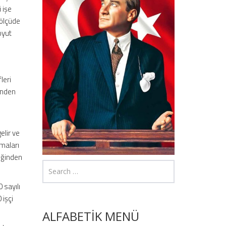
 işe
 ölçüde
oyut
leri
ğinden
gelir ve
rmaları
teğinden
 sayılı
 işçi
ALFABETİK MENÜ