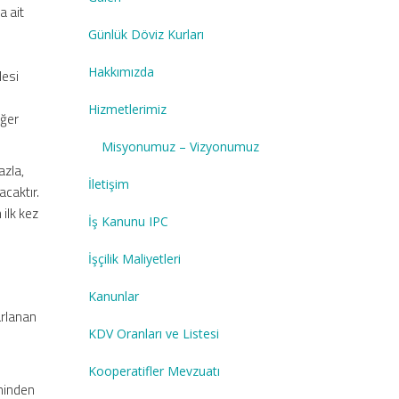
a ait
Günlük Döviz Kurları
Hakkımızda
lesi
Hizmetlerimiz
iğer
Misyonumuz – Vizyonumuz
azla,
İletişim
acaktır.
ilk kez
İş Kanunu IPC
İşçilik Maliyetleri
Kanunlar
arlanan
KDV Oranları ve Listesi
Kooperatifler Mevzuatı
hinden