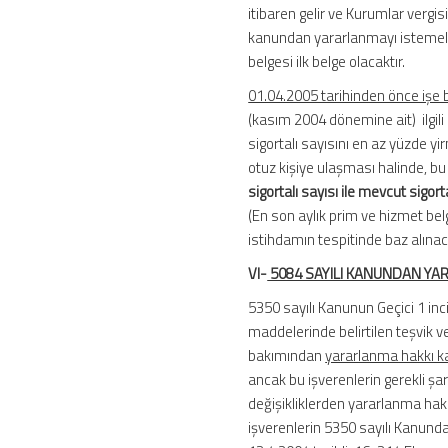
itibaren gelir ve Kurumlar vergisi
kanundan yararlanmayı istemeler
belgesi ilk belge olacaktır.
01.04.2005 tarihinden önce işe b
(kasım 2004 dönemine ait) ilgili
sigortalı sayısını en az yüzde yir
otuz kişiye ulaşması halinde, bu
sigortalı sayısı ile mevcut sigorta
(En son aylık prim ve hizmet belg
istihdamın tespitinde baz alınaca
VI-
5084 SAYILI KANUNDAN YA
5350 sayılı Kanunun Geçici 1 in
maddelerinde belirtilen teşvik 
bakımından
yararlanma hakkı 
ancak bu işverenlerin gerekli şar
değişikliklerden yararlanma ha
işverenlerin 5350 sayılı Kanund