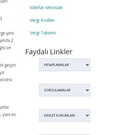
devam
Vakıflar Mevzuatı
03
Vergi Kodları
rge yeni
Vergi Takvimi
ayında 2
gisi ve
Faydalı Linkler
te geçen
aya
hissesi
yette
, yani en
i