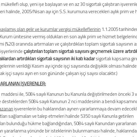
 mükellefi olup, yeni işe başlayan ve en az 30 sigortalı çalıştıran işverenl
i halinde, 2005/Nisan ayı için S.S. kurumuna verecekleri aylık prim ve
aşlamış olan gelir ve kurumlar vergisi mükelleflerinin
1.1.2005 tarihinde
 Kurum ünitesine vermiş oldukları en son aylık prim ve hizmet belgelerin
mi (%20) oranında artırmaları ve çalıştırdıkları toplam sigortalı sayısının 
 işyerlerinde
çalıştırılan toplam sigortalı sayısını geçmemek üzere artırdık
lılardan artırdıkları sigortalı sayısının iki katı kadar
sigortalı kapsama gire
elerinin verildiği Kasım ayı içinde işçi sayısında değişiklik olması halinde
k işçi sayısı ayın en son gününde çalışan işçi sayısı olacaktır.)
RARLANAN İŞVERENLER:
ci maddesi ile, 5084 sayılı Kanunun bu Kanunla değiştirilmeden önceki 3 
ve desteklerden 5084 sayılı Kanunun 2 nci maddesinin a bendi kapsamında
kazanan
işverenlerin bu haklarından aynen yararlanmaya devam edecekle
tları sağlamaları ve talep etmeleri halinde 5350 sayılı Kanunla getirilen
kları bulunduğu hükme bağlandığından, 5084 sayılı Kanundan yararlanan
an yararlanma yönünde bir isteklerinin bulunmaması halinde, haklarında