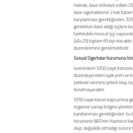
halinde, ilave istihdam edilen 25
ilave sigortalılarının 2 katı tut
karşılanması gerektiğinden, 535
gerekirken ilave aldığı işçilere k
tarihindeki mevcut işçi sayısında
(40+25) toplam 65 kişi olacaktır.
düzenlenmesi gerekmektedir.
Sosyal Sigortalar Kurumuna Ver
İşverenlerin 5350 sayılı Kanunla 
düzenleyecekleri aylık prim ve h
şeklinde vermesi yeterli olup, b
durulmayacaktır.
5350 sayılı Kanun kapsamına gir
organize sanayi bölgesi yönetim 
kanıtlanması gerektiğinden, bu
hissesinin %80’inin Hazinece kar
olup, değişiklik olmadığı sürece