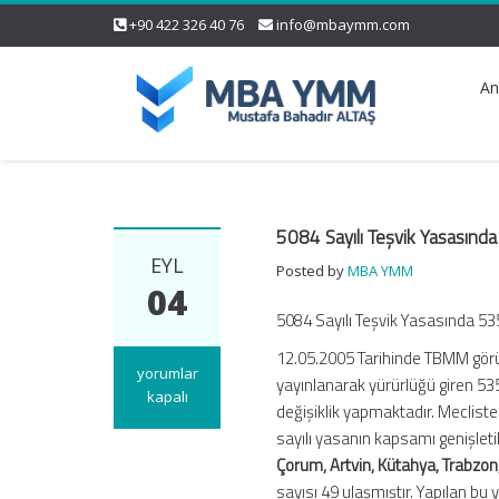
+90 422 326 40 76
info@mbaymm.com
An
5084 Sayılı Teşvik Yasasında
EYL
Posted by
MBA YMM
04
5084 Sayılı Teşvik Yasasında 535
12.05.2005 Tarihinde TBMM görü
5084
yorumlar
yayınlanarak yürürlüğü giren 53
Sayılı
kapalı
değişiklik yapmaktadır. Meclist
Teşvik
sayılı yasanın kapsamı genişleti
Yasasında
Çorum, Artvin, Kütahya, Trabzon
5350
Sayılı
sayısı 49 ulaşmıştır. Yapılan bu