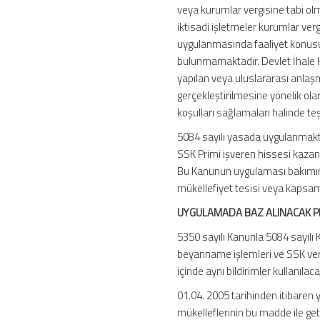
veya kurumlar vergisine tabi ol
iktisadi işletmeler kurumlar verg
uygulanmasında faaliyet konusu 
bulunmamaktadır. Devlet İhale 
yapılan veya uluslararası anlaşm
gerçekleştirilmesine yönelik ola
koşulları sağlamaları halinde teş
5084 sayılı yasada uygulanmakta
SSK Primi işveren hissesi kazan
Bu Kanunun uygulaması bakımınd
mükellefiyet tesisi veya kapsama 
UYGULAMADA BAZ ALINACAK PRİ
5350 sayılı Kanunla 5084 sayılı
beyanname işlemleri ve SSK veri
içinde aynı bildirimler kullanılaca
01.04. 2005 tarihinden itibaren y
mükelleflerinin bu madde ile g