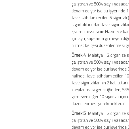
çalıştıran ve 5084 sayılı yasada
devam ediyor ise bu işyerinde 1.
ilave istihdam edilen 5 sigortalı
sigortalılarından ilave sigortalıla
işveren hissesinin Hazinece kar
için ayrı, kapsama girmeyen diğer
hizmet belgesi düzenlenmesi g
Örnek 4 :
Malatya ili 2.organize 
çalıştıran ve 5084 sayılı yasada
devam ediyor ise bur işyerinde 0
halinde, ilave istihdam edilen 10
ilave sigortalılarının 2 katı tuta
karşılanması gerektiğinden, 535
girmeyen diğer 10 sigortalı için 
düzenlenmesi gerekmektedir.
Örnek 5 :
Malatya ili 2.organize 
çalıştıran ve 5084 sayılı yasada
devam ediyor ise bur işyerinde 0