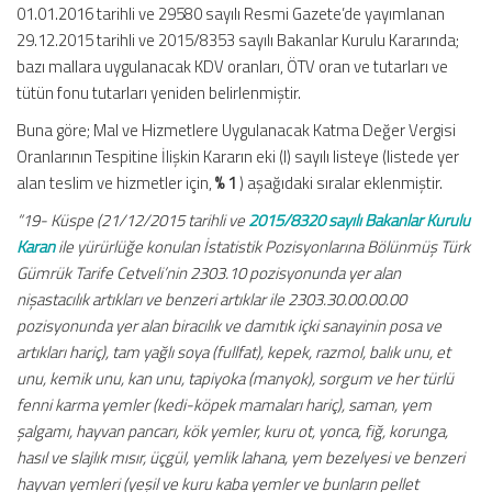
01.01.2016 tarihli ve 29580 sayılı Resmi Gazete’de yayımlanan
29.12.2015 tarihli ve 2015/8353 sayılı Bakanlar Kurulu Kararında;
bazı mallara uygulanacak KDV oranları, ÖTV oran ve tutarları ve
tütün fonu tutarları yeniden belirlenmiştir.
Buna göre; Mal ve Hizmetlere Uygulanacak Katma Değer Vergisi
Oranlarının Tespitine İlişkin Kararın eki (I) sayılı listeye (listede yer
alan teslim ve hizmetler için,
% 1
) aşağıdaki sıralar eklenmiştir.
“19- Küspe (21/12/2015 tarihli ve
2015/8320 sayılı Bakanlar Kurulu
Karan
ile yürürlüğe konulan İstatistik Pozisyonlarına Bölünmüş Türk
Gümrük Tarife Cetveli’nin 2303.10 pozisyonunda yer alan
nişastacılık artıkları ve benzeri artıklar ile 2303.30.00.00.00
pozisyonunda yer alan biracılık ve damıtık içki sanayinin posa ve
artıkları hariç), tam yağlı soya (fullfat), kepek, razmol, balık unu, et
unu, kemik unu, kan unu, tapiyoka (manyok), sorgum ve her türlü
fenni karma yemler (kedi-köpek mamaları hariç), saman, yem
şalgamı, hayvan pancarı, kök yemler, kuru ot, yonca, fiğ, korunga,
hasıl ve slajlık mısır, üçgül, yemlik lahana, yem bezelyesi ve benzeri
hayvan yemleri (yeşil ve kuru kaba yemler ve bunların pellet