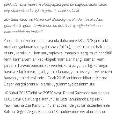
şeklinde veya mevsimsel ihtiyaçlara göre bir bağlayıcı kullanılarak
veya kullanılmadan işlem görmüş olanları dahil),
20- Gıda, Tarım ve Hayvancılık Bakanlığı tarafından tescil edilen
gübreler ile gübre üreticilerine bu ürünlerin içeriğinde bulunan
hammaddelerin teslimi.”
Yapılan bu düzenleme sonrasında daha önce %8 ve %18 gibi farklı
oranlar uygulanan tam yağlı soya (fullfat), kepek, razmol, balık unu,
et unu, kemik unu, kan unu, tapiyoka (manyok), sorgum ve her türlü
fenni karma yemler (kedi-köpek mamaları hariç), saman, yem
şalgamı, hayvan pancarı, kök yemler, kuru ot, yonca, fiğ, korunga,
hasıl ve slajlık mısır, üçgül, yemlik lahana, yem bezelyesi ve benzeri
hayvan yemleri teslimde 1 Ocak 2016 tarihinden itibaren Katma
Değer Vergisi oranı %1 olarak uygulanmaya başlanmıştır.
10 Şubat 2016 Tarihli ve 29620 sayılı Resmi Gazetede yayınlanan
6663 Sayılı Gelir Vergisi Kanunu ile Bazı Kanunlarda Değişiklik
Yapılmasına Dair Kanunun 13. maddesinde yapılan düzenleme ile
Katma Değer Vergisi Kanunun 13.maddesinde yer alan istisna