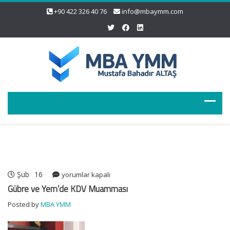
+90 422 326 40 76
info@mbaymm.com
Şub
16
Gübre
yorumlar kapalı
ve
Gübre ve Yem’de KDV Muamması
Yem’de
Posted by
MBA YMM
KDV
Muamması
için