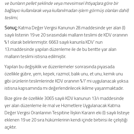
ve bunların pellet şeklinde veya mevsimsel ihtiyaçlara göre bir
bağlayıcı kullanılarak veya kullanılmadan işlem görmüş olanları dahil)
teslimi,
Sonuç;
Katma Değer Vergisi Kanunun 28.maddesinde yer alan (I)
sayılı listenin 19 ve 20 sırasındaki malların teslimi de KDV oranının
%1 olarak belirlenmiştir. 6663 sayılı kanunla KDV’ nun
13.maddesinde yapılan düzenleme ile de bu bentte yar alan
malların teslimi istisna edilmiştir.
Yapılan bu değişiklik ve düzenlemeler sonrasında piyasada
özellikle gübre, yem, kepek, razmol, balık unu, et unu, kemik unu
gibi ürünlerin teslimlerinde KDV oranının %1′ mi uygulanacak yoksa
istisna kapsamında mı değerlendirilecek ikilime yaşanmaktadır.
Bize göre de özellikle 3065 sayılı KDV kanunun 13/ı maddesinde
yer alan düzenleme ile mal ve Hizmetlere Uygulanacak Katma
Değer Vergisi Oranlarının Tespitine İlişkin Kararın eki (I) sayılı listeye
eklenen 19 ve 20 sıra hükümlerinin kendi içinde birbirisi ile çeliştiği
açıktır.