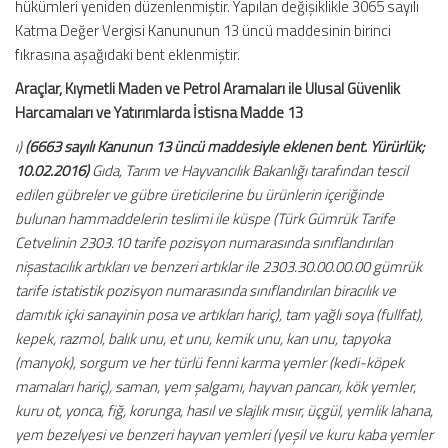
hükümleri yeniden düzenlenmiştir. Yapılan değişiklikle 3065 sayılı
Katma Değer Vergisi Kanununun 13 üncü maddesinin birinci
fıkrasına aşağıdaki bent eklenmiştir.
Araçlar, Kıymetli Maden ve Petrol Aramaları ile Ulusal Güvenlik
Harcamaları ve Yatırımlarda İstisna Madde 13
ı)
(6663 sayılı Kanunun 13 üncü maddesiyle eklenen bent. Yürürlük;
10.02.2016)
Gıda, Tarım ve Hayvancılık Bakanlığı tarafından tescil
edilen gübreler ve gübre üreticilerine bu ürünlerin içeriğinde
bulunan hammaddelerin teslimi ile küspe (Türk Gümrük Tarife
Cetvelinin 2303.10 tarife pozisyon numarasında sınıflandırılan
nişastacılık artıkları ve benzeri artıklar ile 2303.30.00.00.00 gümrük
tarife istatistik pozisyon numarasında sınıflandırılan biracılık ve
damıtık içki sanayinin posa ve artıkları hariç), tam yağlı soya (fullfat),
kepek, razmol, balık unu, et unu, kemik unu, kan unu, tapyoka
(manyok), sorgum ve her türlü fenni karma yemler (kedi-köpek
mamaları hariç), saman, yem şalgamı, hayvan pancarı, kök yemler,
kuru ot, yonca, fiğ, korunga, hasıl ve slajlık mısır, üçgül, yemlik lahana,
yem bezelyesi ve benzeri hayvan yemleri (yeşil ve kuru kaba yemler